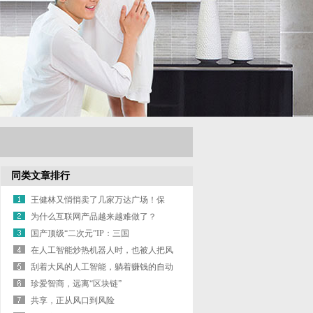
同类文章排行
王健林又悄悄卖了几家万达广场！保
险、信托接
为什么互联网产品越来越难做了？
国产顶级“二次元”IP：三国
在人工智能炒热机器人时，也被人把风
带进了教
刮着大风的人工智能，躺着赚钱的自动
驾驶 | 虎
珍爱智商，远离“区块链”
共享，正从风口到风险