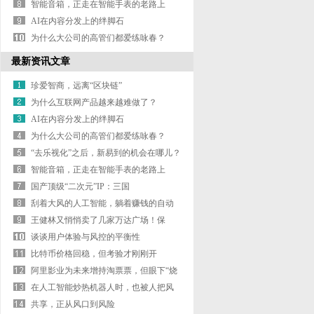
智能音箱，正走在智能手表的老路上
AI在内容分发上的绊脚石
为什么大公司的高管们都爱练咏春？
最新资讯文章
珍爱智商，远离“区块链”
为什么互联网产品越来越难做了？
AI在内容分发上的绊脚石
为什么大公司的高管们都爱练咏春？
“去乐视化”之后，新易到的机会在哪儿？
智能音箱，正走在智能手表的老路上
国产顶级“二次元”IP：三国
刮着大风的人工智能，躺着赚钱的自动
驾驶 | 虎
王健林又悄悄卖了几家万达广场！保
险、信托接
谈谈用户体验与风控的平衡性
比特币价格回稳，但考验才刚刚开
始……
阿里影业为未来增持淘票票，但眼下“烧
钱”依
在人工智能炒热机器人时，也被人把风
带进了教
共享，正从风口到风险