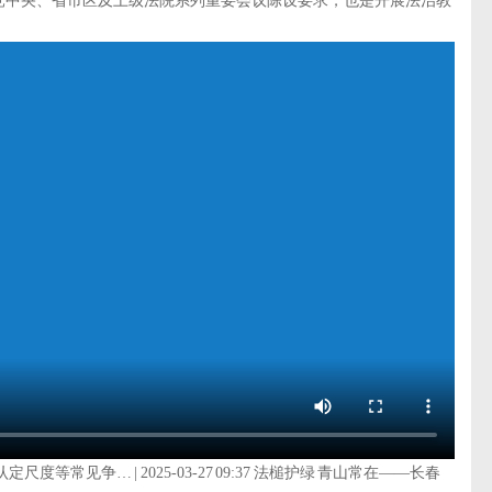
贯彻落实党中央、省市区及上级法院系列重要会议陈设要求，也是开展法治教
常见争… | 2025-03-27 09:37 法槌护绿 青山常在——长春