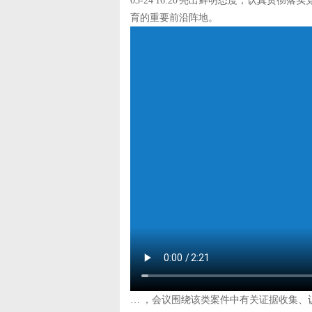
03-24 16:20 亮出鲜明态度，认真
育的重要前沿阵地。
… ，会议围绕该类案件中有关证据收集、认定尺度等